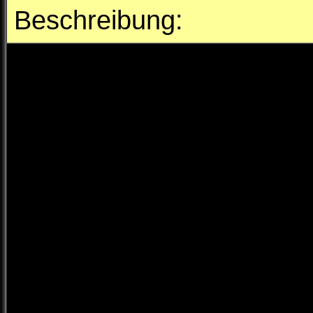
Beschreibung:
Zusammen mit der Wehr a
Kreisbrandinspektion un
wir zur Einsatzörtlichkeit
Einsatzgrund:
Brand - Pe
Vor Ort konnte schnell 
Unsere Unterstützung wur