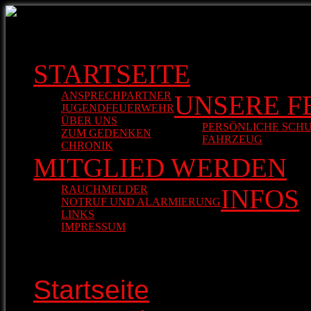
STARTSEITE
ANSPRECHPARTNER
UNSERE 
JUGENDFEUERWEHR
ÜBER UNS
PERSÖNLICHE SCH
ZUM GEDENKEN
FAHRZEUG
LF10/6
CHRONIK
MITGLIED WERDEN
RAUCHMELDER
INFOS
NOTRUF UND ALARMIERUNG
LINKS
IMPRESSUM
Startseite
>