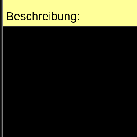
Beschreibung:
Zusammen, mit dem Rettu
wurden wir zur Einsatzör
zu einer eiligen Türöffnu