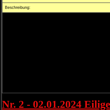
Beschreibung:
Zusammen mit dem Rettungsdienst und der Polizei wurden wi
Noch vor unserem Ausrücken wurden wir von der Integrierten 
Nr. 2 - 02.01.2024 Eili