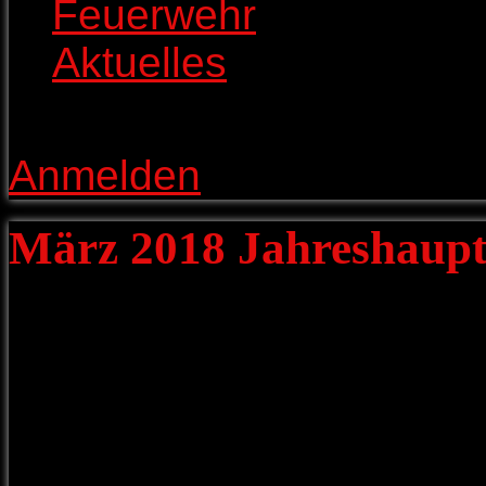
Feuerwehr
>
Aktuelles
>
März 2018 Jahreshau
Anmelden
März 2018 Jahreshaup
Zur diesjährigen Jahres
Vorstand Karl Metzger di
Mitglieder, die Führung 
Bürgermeister Roland E