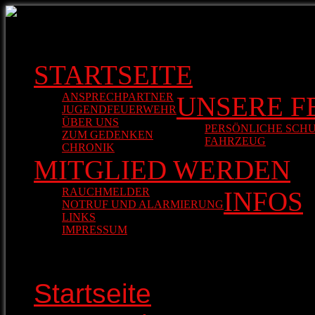
STARTSEITE
ANSPRECHPARTNER
UNSERE 
JUGENDFEUERWEHR
ÜBER UNS
PERSÖNLICHE SCH
ZUM GEDENKEN
FAHRZEUG
LF10/6
CHRONIK
MITGLIED WERDEN
RAUCHMELDER
INFOS
NOTRUF UND ALARMIERUNG
LINKS
IMPRESSUM
Startseite
>